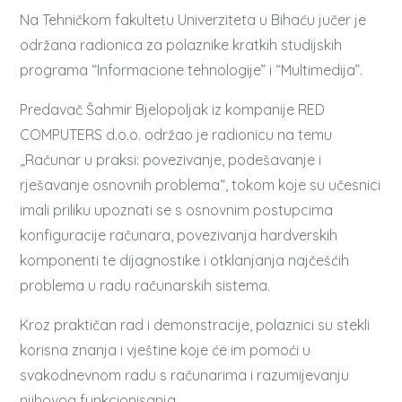
Na Tehničkom fakultetu Univerziteta u Bihaću jučer je
održana radionica za polaznike kratkih studijskih
programa “Informacione tehnologije” i “Multimedija”.
Predavač Šahmir Bjelopoljak iz kompanije RED
COMPUTERS d.o.o. održao je radionicu na temu
„Računar u praksi: povezivanje, podešavanje i
rješavanje osnovnih problema“, tokom koje su učesnici
imali priliku upoznati se s osnovnim postupcima
konfiguracije računara, povezivanja hardverskih
komponenti te dijagnostike i otklanjanja najčešćih
problema u radu računarskih sistema.
Kroz praktičan rad i demonstracije, polaznici su stekli
korisna znanja i vještine koje će im pomoći u
svakodnevnom radu s računarima i razumijevanju
njihovog funkcionisanja.