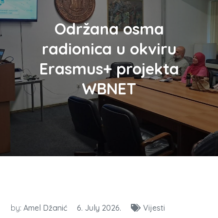
Održana osma
radionica u okviru
Erasmus+ projekta
WBNET
by:
Amel Džanić
6. July 2026.
Vijesti