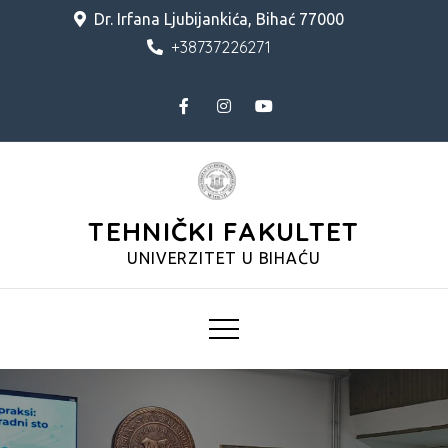
Skip
Dr. Irfana Ljubijankića, Bihać 77000
to
+38737226271
content
TEHNIČKI FAKULTET
UNIVERZITET U BIHAĆU