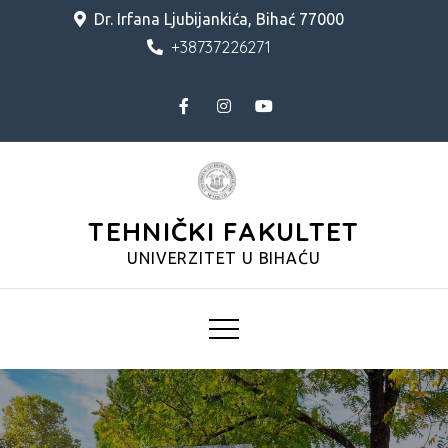
Skip
Dr. Irfana Ljubijankića, Bihać 77000
to
+38737226271
content
TEHNIČKI FAKULTET
UNIVERZITET U BIHAĆU