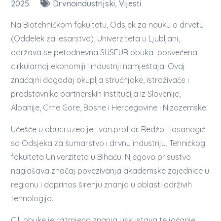
2025.
Drvnoindustrijski
Vijesti
Na Biotehničkom fakultetu, Odsjek za nauku o drvetu
(Oddelek za lesarstvo), Univerziteta u Ljubljani,
održava se petodnevna SUSFUR obuka posvećena
cirkularnoj ekonomiji i industriji namještaja. Ovaj
značajni događaj okuplja stručnjake, istraživače i
predstavnike partnerskih institucija iz Slovenije,
Albanije, Crne Gore, Bosne i Hercegovine i Nizozemske.
Učešće u obuci uzeo je i van.prof.dr. Redžo Hasanagić
sa Odsjeka za šumarstvo i drvnu industriju, Tehničkog
fakulteta Univerziteta u Bihaću. Njegovo prisustvo
naglašava značaj povezivanja akademske zajednice u
regionu i doprinos širenju znanja u oblasti održivih
tehnologija.
Cilj obuke je razmjena znanja i iskustava te jačanje