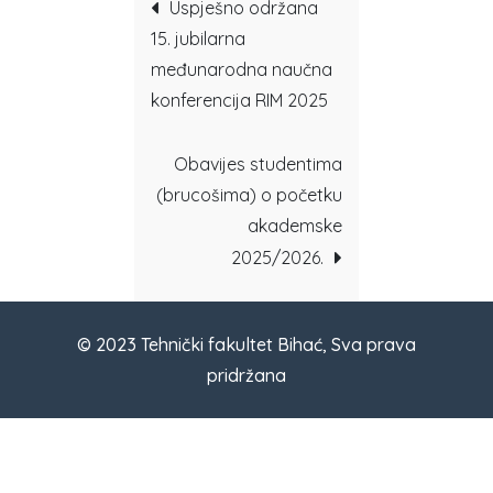
Post
Uspješno održana
15. jubilarna
navigation
međunarodna naučna
konferencija RIM 2025
Obavijes studentima
(brucošima) o početku
akademske
2025/2026.
© 2023 Tehnički fakultet Bihać, Sva prava
pridržana