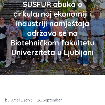
SUSFUR obuka o
cirkularnoj ekonomiji i
industriji namještaja
održava se na
Biotehničkom fakultetu
Univerziteta u Ljubljani
by:
Amel Džanić
26. September