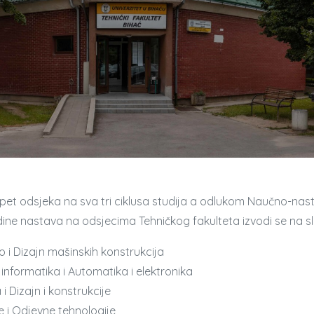
pet odsjeka na sva tri ciklusa studija a odlukom Naučno-nast
ne nastava na odsjecima Tehničkog fakulteta izvodi se na s
o i Dizajn mašinskih konstrukcija
 informatika i Automatika i elektronika
 i Dizajn i konstrukcije
eće i Odjevne tehnologije