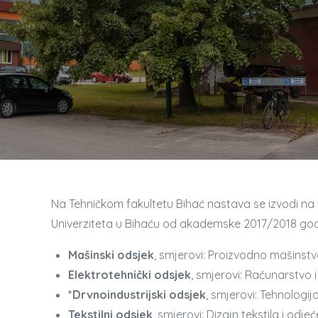
Na Tehničkom fakultetu Bihać nastava se izvodi na 
Univerziteta u Bihaću od akademske 2017/2018 godi
Mašinski odsjek
, smjerovi: Proizvodno mašinstv
Elektrotehnički odsjek
, smjerovi: Računarstvo i
*Drvnoindustrijski odsjek
, smjerovi: Tehnologija
Tekstilni odsjek
, smjerovi: Dizajn tekstila i odj