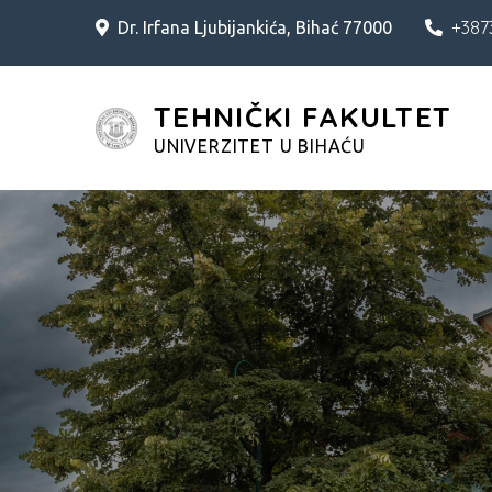
Skip
+387
Dr. Irfana Ljubijankića, Bihać 77000
to
content
TEHNIČKI FAKULTET
UNIVERZITET U BIHAĆU