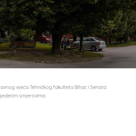
avnog vijeća Tehničkog fakulteta Bihać i Senata
lijedećim smjerovima: