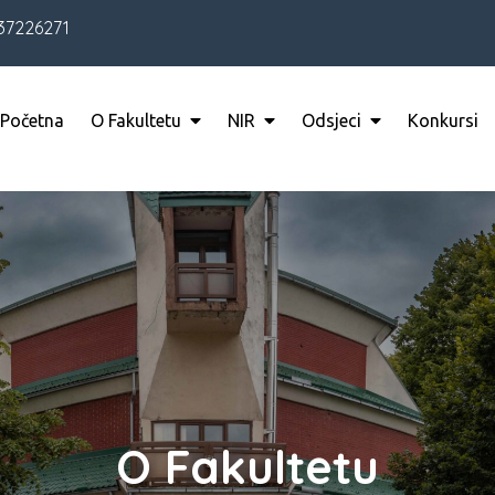
37226271
Početna
O Fakultetu
NIR
Odsjeci
Konkursi
O Fakultetu