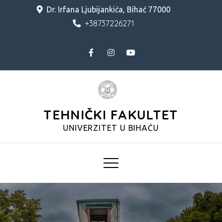
Skip
Dr. Irfana Ljubijankića, Bihać 77000
to
+38737226271
content
TEHNIČKI FAKULTET
UNIVERZITET U BIHAĆU