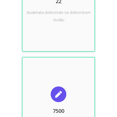
22
22
studenata doktoriralo na doktorskom
studiju
fakulteta
studenata studiralo od osnivanja
7500