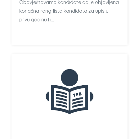
Obavještavamo kandidate da je objavljena
konačna rang-lista kandidata za upis u
prvu godinu I i…