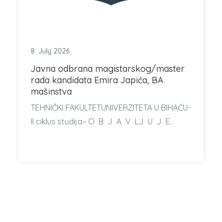
8. July 2026.
Javna odbrana magistarskog/master
rada kandidata Emira Japića, BA
mašinstva
TEHNIČKI FAKULTETUNIVERZITETA U BIHAĆU-
II ciklus studija– O B J A V LJ U J E…