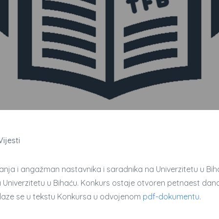
Vijesti
zvanja i angažman nastavnika i saradnika na Univerzitetu u Bi
Univerzitetu u Bihaću. Konkurs ostaje otvoren petnaest dana 
nalaze se u tekstu Konkursa u odvojenom
pdf-dokumentu
.