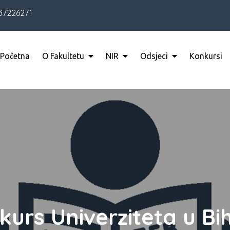
37226271
Početna
O Fakultetu
NIR
Odsjeci
Konkursi
kurs Univerziteta u Bi