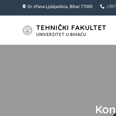
Skip
+387
Dr. Irfana Ljubijankića, Bihać 77000
to
content
TEHNIČKI FAKULTET
UNIVERZITET U BIHAĆU
Kon