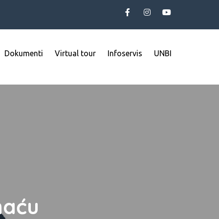
Dokumenti
Virtual tour
Infoservis
UNBI
haću