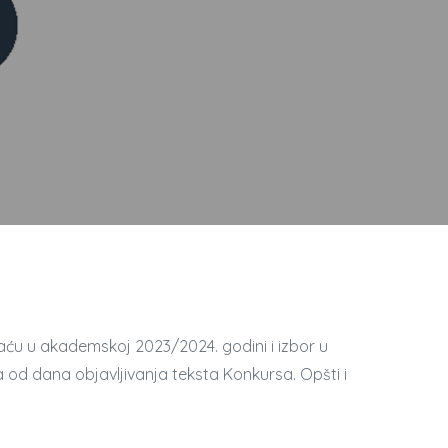
haću u akademskoj 2023/2024. godini i izbor u
od dana objavljivanja teksta Konkursa. Opšti i