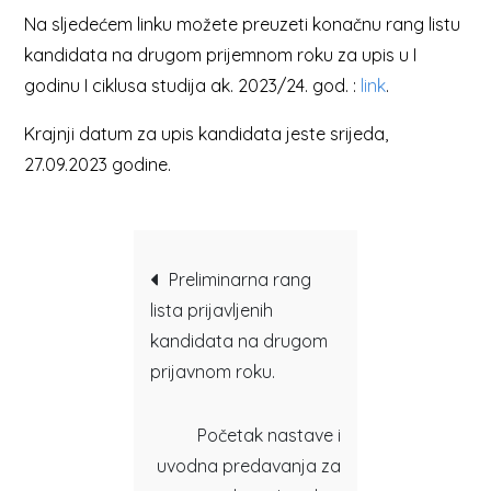
Na sljedećem linku možete preuzeti konačnu rang listu
kandidata na drugom prijemnom roku za upis u I
godinu I ciklusa studija ak. 2023/24. god. :
link
.
Krajnji datum za upis kandidata jeste srijeda,
27.09.2023 godine.
Post
Preliminarna rang
lista prijavljenih
navigation
kandidata na drugom
prijavnom roku.
Početak nastave i
uvodna predavanja za