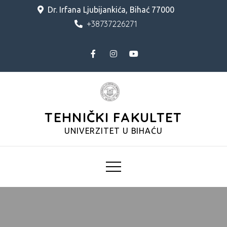
Skip
Dr. Irfana Ljubijankića, Bihać 77000
to
+38737226271
content
TEHNIČKI FAKULTET
UNIVERZITET U BIHAĆU