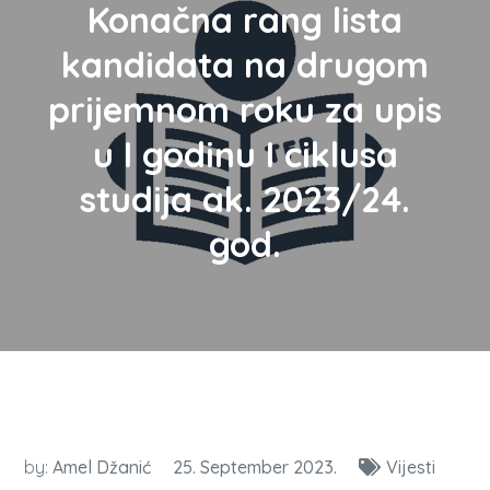
Konačna rang lista
kandidata na drugom
prijemnom roku za upis
u I godinu I ciklusa
studija ak. 2023/24.
god.
by:
Amel Džanić
25. September 2023.
Vijesti