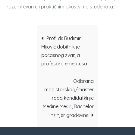
razumijevanju i praktičnim iskustvima studenata.
Post
Prof. dr. Budimir
Mijović dobitnik je
navigation
počasnog zvanja
profesora emeritusa
Odbrana
magistarskog/master
rada kandidatkinje
Medine Mešić, Bachelor
inžinjer građevine