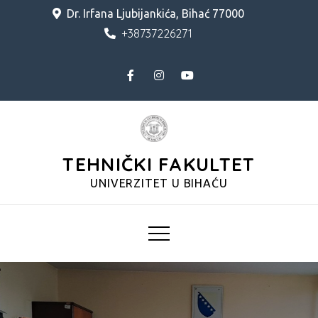
Skip
Dr. Irfana Ljubijankića, Bihać 77000
to
+38737226271
content
TEHNIČKI FAKULTET
UNIVERZITET U BIHAĆU