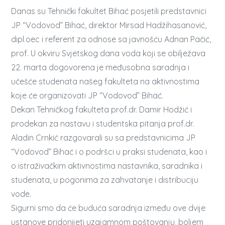
Danas su Tehnički fakultet Bihać posjetili predstavnici
JP “Vodovod” Bihać, direktor Mirsad Hadžihasanović,
dipl.oec i referent za odnose sa javnošću Adnan Pačić,
prof. U okviru Svjetskog dana voda koji se obilježava
22. marta dogovorena je međusobna saradnja i
učešće studenata našeg fakulteta na aktivnostima
koje će organizovati JP “Vodovod” Bihać.
Dekan Tehničkog fakulteta prof.dr. Damir Hodžić i
prodekan za nastavu i studentska pitanja prof.dr.
Aladin Crnkić razgovarali su sa predstavnicima JP
“Vodovod” Bihać i o podršci u praksi studenata, kao i
o istraživačkim aktivnostima nastavnika, saradnika i
studenata, u pogonima za zahvatanje i distribuciju
vode.
Sigurni smo da će buduća saradnja između ove dvije
ustanove pridonijeti uzajamnom poštovanju, boljem