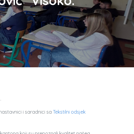
vić” Visoko.
o
.
nastavnici i saradnici sa
Tekstilni odsjek
kantona koji su prepoznali kvalitet našeg