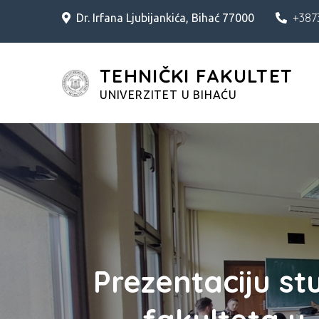
Skip
+387
Dr. Irfana Ljubijankića, Bihać 77000
to
content
TEHNIČKI FAKULTET
UNIVERZITET U BIHAĆU
Prezentaciju st