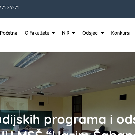
37226271
Početna
O Fakultetu
NIR
Odsjeci
Konkursi
udijskih programa i o