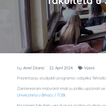
fakulteta u
by:
Amel Džanić
22. April 2024.
Vijesti
Prezentaciju studijskih programa i odsjeka Tehničko
Zainteresirani maturanti imali su priliku upoznati 
Univerziteta u Bihaću / TOBI
.
Na našem fakultetu već dugi niz godina studiraju n