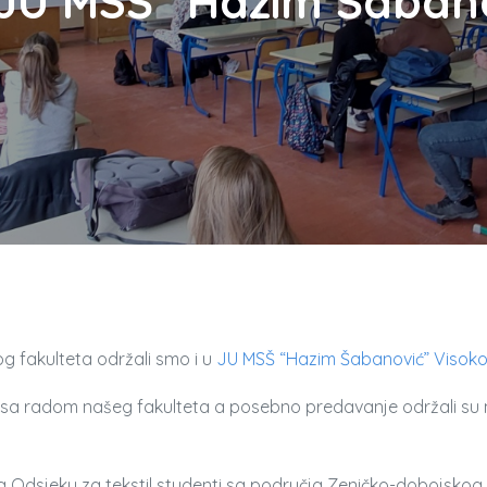
 JU MSŠ “Hazim Šabano
g fakulteta održali smo i u
JU MSŠ “Hazim Šabanović” Visok
se sa radom našeg fakulteta a posebno predavanje održali su 
a Odsjeku za tekstil studenti sa područja Zeničko-dobojskog 