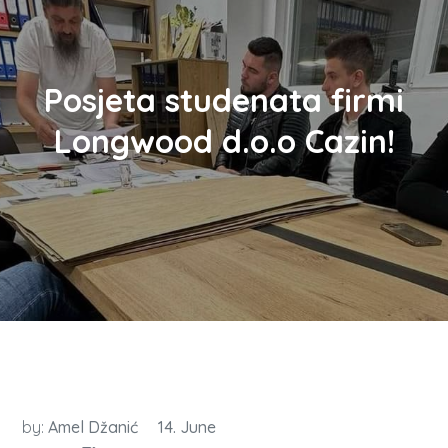
Posjeta studenata firmi
Longwood d.o.o Cazin!
by:
Amel Džanić
14. June