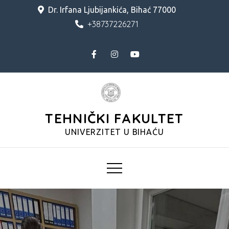
Skip
Dr. Irfana Ljubijankića, Bihać 77000
to
+38737226271
content
TEHNIČKI FAKULTET
UNIVERZITET U BIHAĆU