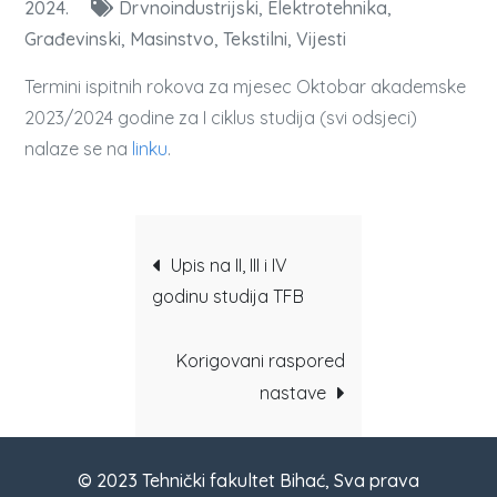
2024.
Drvnoindustrijski
Elektrotehnika
Građevinski
Masinstvo
Tekstilni
Vijesti
Termini ispitnih rokova za mjesec Oktobar akademske
2023/2024 godine za I ciklus studija (svi odsjeci)
nalaze se na
linku
.
Post
Upis na II, III i IV
godinu studija TFB
navigation
Korigovani raspored
nastave
© 2023 Tehnički fakultet Bihać, Sva prava