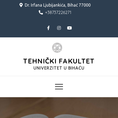
Skip
Dr. Irfana Ljubijankića, Bihać 77000
to
+38737226271
content
TEHNIČKI FAKULTET
UNIVERZITET U BIHAĆU