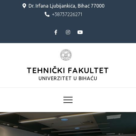
Skip
Dr. Irfana Ljubijankića, Bihać 77000
to
+38737226271
content
TEHNIČKI FAKULTET
UNIVERZITET U BIHAĆU