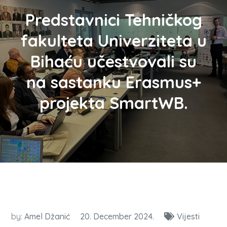
Predstavnici Tehničkog
fakulteta Univerziteta u
Bihaću učestvovali su
na sastanku Erasmus+
projekta SmartWB.
by:
Amel Džanić
20. December 2024.
Vijesti