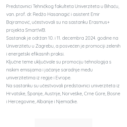
Predstavnici Tehničkog fakulteta Univerziteta u Bihaću,
van. prof. dr. Redžo Hasanagić i asistent Emir
Bajramović, učestvovali su na sastanku Erasmus+
projekta SmartWB.
Sastanak je održan 10. i 11. decembra 2024. godine na
Univerzitetu u Zagrebu, a posvećen je promociji zelenih
i energetski efikasnih praksi.
Ključne teme uključivale su promociju tehnologija s
niskim emisijama i jačanje saradnje među
univerzitetima iz regije i Evrope.
Na sastanku su učestvovali predstavnici univerziteta iz
Hrvatske, Španije, Austrije, Norveške, Crne Gore, Bosne
i Hercegovine, Albanije i Njemačke.