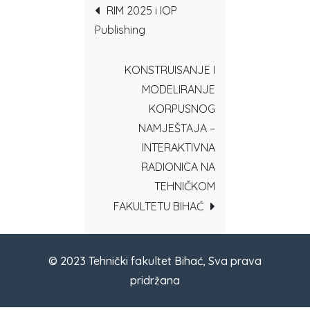
Post
RIM 2025 i IOP
Publishing
navigation
KONSTRUISANJE I
MODELIRANJE
KORPUSNOG
NAMJEŠTAJA –
INTERAKTIVNA
RADIONICA NA
TEHNIČKOM
FAKULTETU BIHAĆ
© 2023 Tehnički fakultet Bihać, Sva prava
pridržana