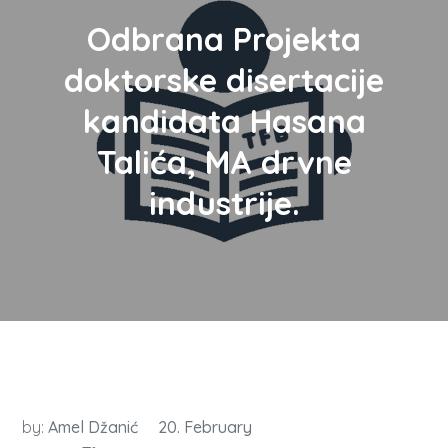
Odbrana Projekta
doktorske disertacije
kandidata Hasana
Talića, MA drvne
industrije.
by:
Amel Džanić
20. February