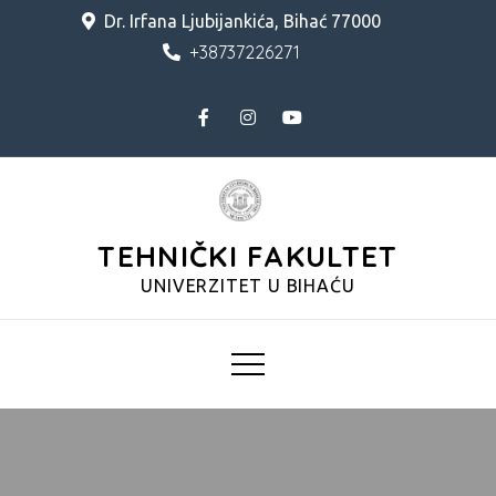
Skip
Dr. Irfana Ljubijankića, Bihać 77000
to
+38737226271
content
TEHNIČKI FAKULTET
UNIVERZITET U BIHAĆU