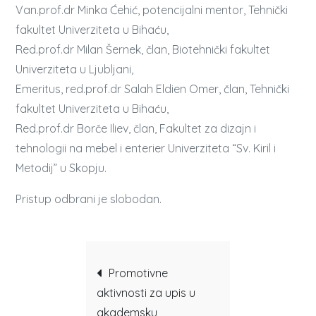
Van.prof.dr Minka Ćehić, potencijalni mentor, Tehnički
fakultet Univerziteta u Bihaću,
Red.prof.dr Milan Šernek, član, Biotehnički fakultet
Univerziteta u Ljubljani,
Emeritus, red.prof.dr Salah Eldien Omer, član, Tehnički
fakultet Univerziteta u Bihaću,
Red.prof.dr Borče Iliev, član, Fakultet za dizajn i
tehnologii na mebel i enterier Univerziteta “Sv. Kiril i
Metodij” u Skopju.
Pristup odbrani je slobodan.
Post
Promotivne
aktivnosti za upis u
navigation
akademsku