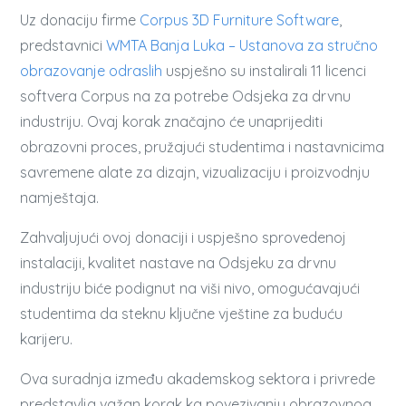
Uz donaciju firme
Corpus 3D Furniture Software
,
predstavnici
WMTA Banja Luka – Ustanova za stručno
obrazovanje odraslih
uspješno su instalirali 11 licenci
softvera Corpus na za potrebe Odsjeka za drvnu
industriju. Ovaj korak značajno će unaprijediti
obrazovni proces, pružajući studentima i nastavnicima
savremene alate za dizajn, vizualizaciju i proizvodnju
namještaja.
Zahvaljujući ovoj donaciji i uspješno sprovedenoj
instalaciji, kvalitet nastave na Odsjeku za drvnu
industriju biće podignut na viši nivo, omogućavajući
studentima da steknu ključne vještine za buduću
karijeru.
Ova suradnja između akademskog sektora i privrede
predstavlja važan korak ka povezivanju obrazovnog