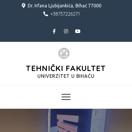
Skip
Dr. Irfana Ljubijankića, Bihać 77000
to
+38737226271
content
TEHNIČKI FAKULTET
UNIVERZITET U BIHAĆU