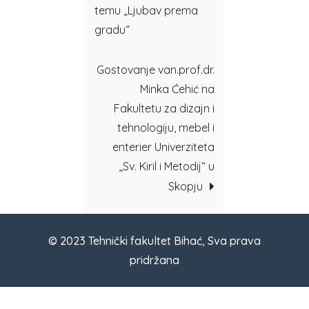
temu „Ljubav prema
gradu“
Gostovanje van.prof.dr.
Minka Ćehić na
Fakultetu za dizajn i
tehnologiju, mebel i
enterier Univerziteta
„Sv. Kiril i Metodij“ u
Skopju
© 2023 Tehnički fakultet Bihać, Sva prava
pridržana