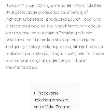
U petak, 14. maja 2026. godine na Tehničkom fakultetu
UNBI gostovala je profesorica sa University of
Michigan, urbanistica i praktičarka Lauren Hood. Ona
je predstavila neke od svojih novih kreativnih radova i
kroz razgovor sa studentima Tekstilnog odsjeka
pokušala otvoriti teme kao što su pitanje umjetne
inteligencije u dizajnerskom procesu, pitanje hrabrosti
i odlučnosti pri kreiranju, i uloga i značaj tekstila i mode
pri afirmaciji marginalnih identiteta u urbanim
sredinama danas.
Post
Predavanje
uglednog arhitekte
navigation
Amira Vuka Zeca na