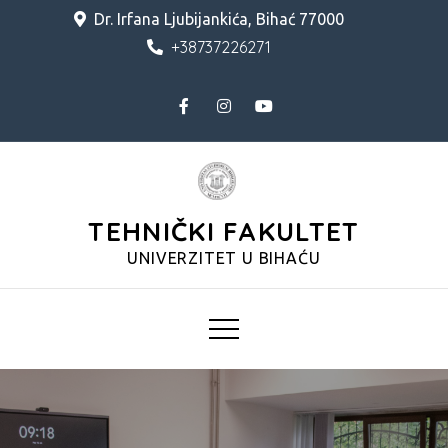
Skip
Dr. Irfana Ljubijankića, Bihać 77000
to
+38737226271
content
TEHNIČKI FAKULTET
UNIVERZITET U BIHAĆU