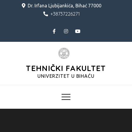
Skip
Dr. Irfana Ljubijankića, Bihać 77000
to
+38737226271
content
TEHNIČKI FAKULTET
UNIVERZITET U BIHAĆU