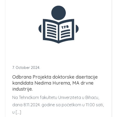
7. October 2024.
Odbrana Projekta doktorske disertacije
kandidata Nedima Hurema, MA drvne
industrije.
Na Tehničkom fakultetu Univerziteta u Bihaću,
dana 8.11.2024. godine sa početkom u 11:00 sati,
u […]