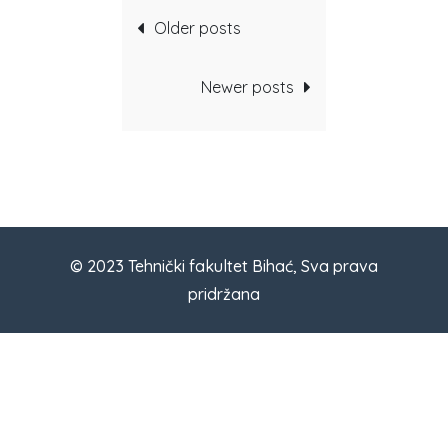
Posts
Older posts
navigation
Newer posts
© 2023 Tehnički fakultet Bihać, Sva prava
pridržana