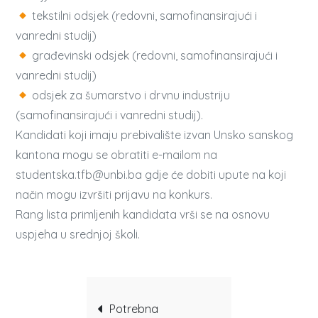
tekstilni odsjek (redovni, samofinansirajući i
vanredni studij)
građevinski odsjek (redovni, samofinansirajući i
vanredni studij)
odsjek za šumarstvo i drvnu industriju
(samofinansirajući i vanredni studij).
Kandidati koji imaju prebivalište izvan Unsko sanskog
kantona mogu se obratiti e-mailom na
studentska.tfb@unbi.ba gdje će dobiti upute na koji
način mogu izvršiti prijavu na konkurs.
Rang lista primljenih kandidata vrši se na osnovu
uspjeha u srednjoj školi.
Post
Potrebna