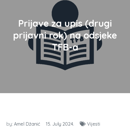
Prijave za upis (drugi
prijavni rok) na odsjeke
TFB-a
by:
Amel Džanić
15. July 2024.
Vijesti