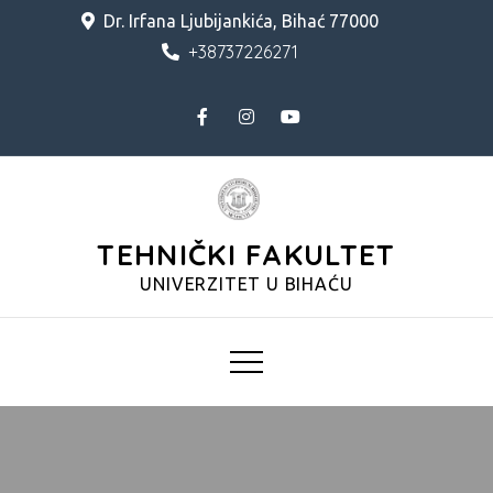
Skip
Dr. Irfana Ljubijankića, Bihać 77000
to
+38737226271
content
TEHNIČKI FAKULTET
UNIVERZITET U BIHAĆU