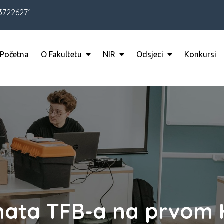
37226271
Početna
O Fakultetu
NIR
Odsjeci
Konkursi
nata TFB-a na prvo