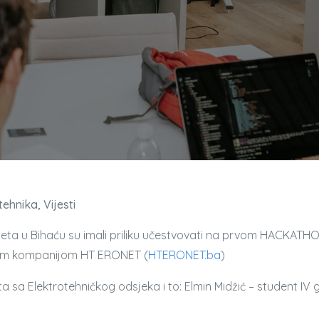
tehnika
Vijesti
teta u Bihaću su imali priliku učestvovati na prvom HACKATHO
skom kompanijom HT ERONET (
HTERONET.ba
)
 sa Elektrotehničkog odsjeka i to: Elmin Midžić – student IV go