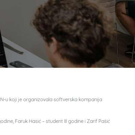
N-u koji je organizovala softverska kompanija
dine, Faruk Hasić – student III godine i Zarif Pašić