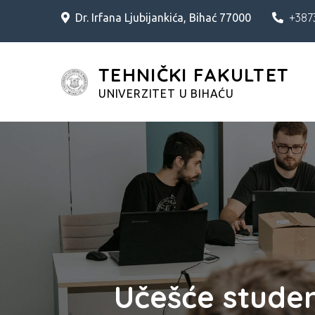
Skip
+387
Dr. Irfana Ljubijankića, Bihać 77000
to
content
TEHNIČKI FAKULTET
UNIVERZITET U BIHAĆU
Učešće stude