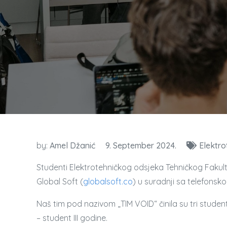
by:
Amel Džanić
9. September 2024.
Elektro
Studenti Elektrotehničkog odsjeka Tehničkog Fakul
Global Soft (
globalsoft.co
) u suradnji sa telefon
Naš tim pod nazivom „TIM VOID“ činila su tri studenta
– student III godine.