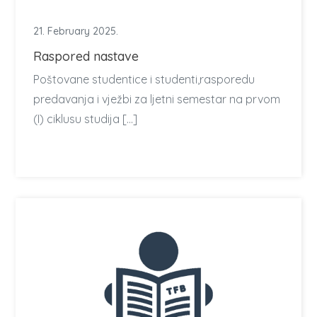
21. February 2025.
Raspored nastave
Poštovane studentice i studenti,rasporedu
predavanja i vježbi za ljetni semestar na prvom
(I) ciklusu studija […]