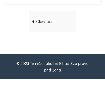
Posts
Older posts
navigation
© 2023 Tehnički fakultet Bihać, Sva prava
pridržana