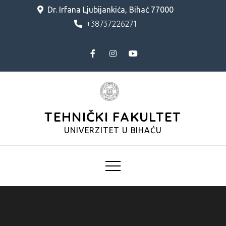
Skip
Dr. Irfana Ljubijankića, Bihać 77000
to
+38737226271
content
TEHNIČKI FAKULTET
UNIVERZITET U BIHAĆU