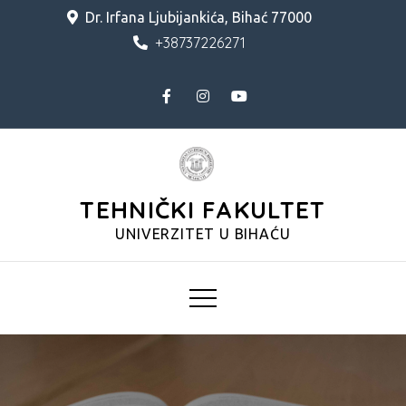
Skip
Dr. Irfana Ljubijankića, Bihać 77000
to
+38737226271
content
TEHNIČKI FAKULTET
UNIVERZITET U BIHAĆU