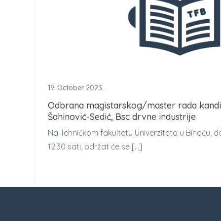
19. October 2023.
Odbrana magistarskog/master rada kandid
Šahinović-Sedić, Bsc drvne industrije
Na Tehničkom fakultetu Univerziteta u Bihaću, d
12:30 sati, održat će se […]