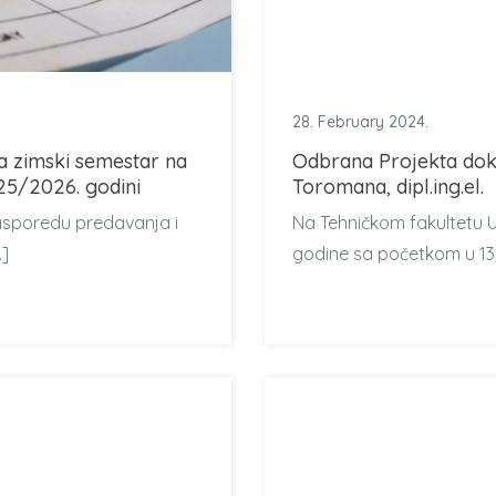
28. February 2024.
a zimski semestar na
Odbrana Projekta dokt
25/2026. godini
Toromana, dipl.ing.el.
asporedu predavanja i
Na Tehničkom fakultetu U
…]
godine sa početkom u 13