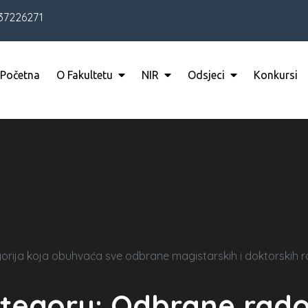
37226271
Početna
O Fakultetu
NIR
Odsjeci
Konkursi
orija koja obuhvaća sve odbrane magistarskih i doktorskih 
tegory:
Odbrane rad