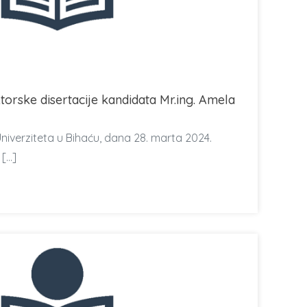
orske disertacije kandidata Mr.ing. Amela
niverziteta u Bihaću, dana 28. marta 2024.
 […]