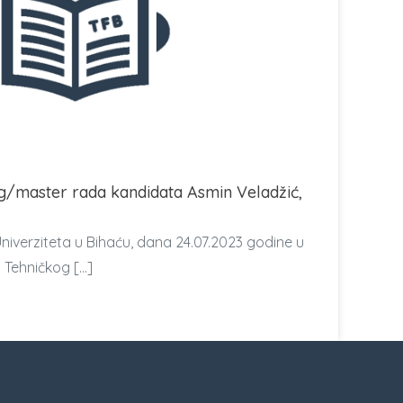
/master rada kandidata Asmin Veladžić,
niverziteta u Bihaću, dana 24.07.2023 godine u
a Tehničkog […]