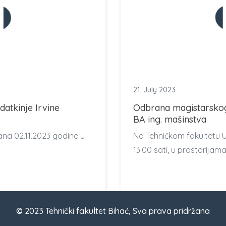
21. July 2023.
atkinje Irvine
Odbrana magistarskog
BA ing. mašinstva
ana 02.11.2023 godine u
Na Tehničkom fakultetu U
13:00 sati, u prostorijam
© 2023 Tehnički fakultet Bihać, Sva prava pridržana