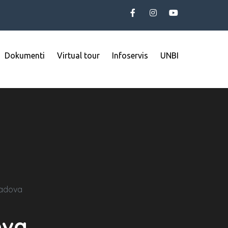
Dokumenti
Virtual tour
Infoservis
UNBI
radova
ova