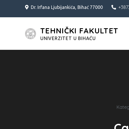
Skip
+387
Dr. Irfana Ljubijankića, Bihać 77000
to
content
TEHNIČKI FAKULTET
UNIVERZITET U BIHAĆU
Kateg
Ca