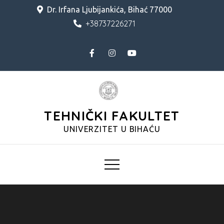
Skip
Dr. Irfana Ljubijankića, Bihać 77000
to
+38737226271
content
TEHNIČKI FAKULTET
UNIVERZITET U BIHAĆU