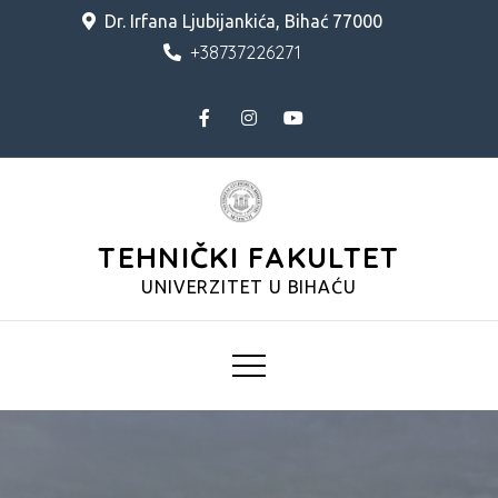
Skip
Dr. Irfana Ljubijankića, Bihać 77000
to
+38737226271
content
TEHNIČKI FAKULTET
UNIVERZITET U BIHAĆU