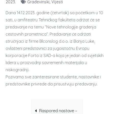
2023.
Građevinski
Vijesti
Dana 14.12.2023. godine (četvrtak) sa početkom u 10
sati, u amfiteatru Tehničkog fakulteta održat će se
predavanje na temu “Nove tehnologije građenja
cestovnih prometnica”. Predavanje će održati
stručnjaci iz firme Blconslog d.o.o. iz Banja Luke,
ovlašteni predstavnici za jugoistočnu Evropu
korporacije Forta iz SAD-a koja je jedan od svjetskih
lidera u proizvodnji savremenih materijala u
niskogradnji.
Pozivamo sve zainteresirane studente, nastavnike i
predstavnike privrede da prisustvuju predavanju.
Post
Raspored nastave –