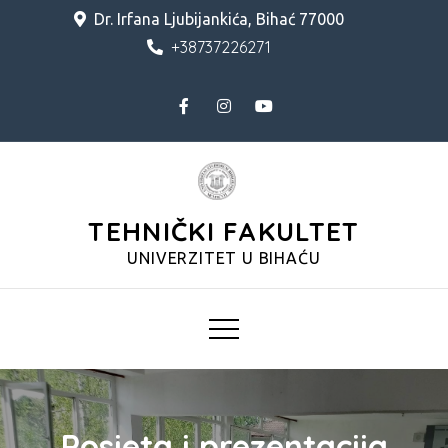
Skip
Dr. Irfana Ljubijankića, Bihać 77000
to
+38737226271
content
TEHNIČKI FAKULTET
UNIVERZITET U BIHAĆU
Posjeta i prezentacija