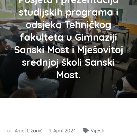
studijskih programa i
odsjeka Tehničkog
fakulteta u Gimnaziji
Sanski Most i Mješovitoj
srednjoj školi Sanski
Most.
by:
Amel Džanić
4. April 2024.
Vijesti