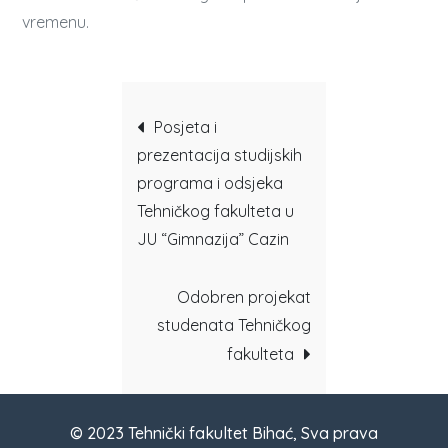
vremenu.
Post
Posjeta i
prezentacija studijskih
navigation
programa i odsjeka
Tehničkog fakulteta u
JU “Gimnazija” Cazin
Odobren projekat
studenata Tehničkog
fakulteta
© 2023 Tehnički fakultet Bihać, Sva prava