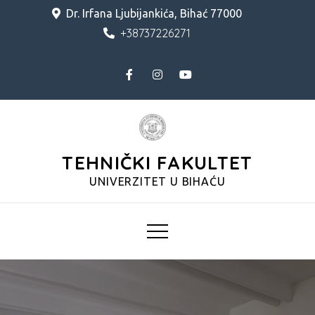
Skip
Dr. Irfana Ljubijankića, Bihać 77000
to
+38737226271
content
TEHNIČKI FAKULTET
UNIVERZITET U BIHAĆU