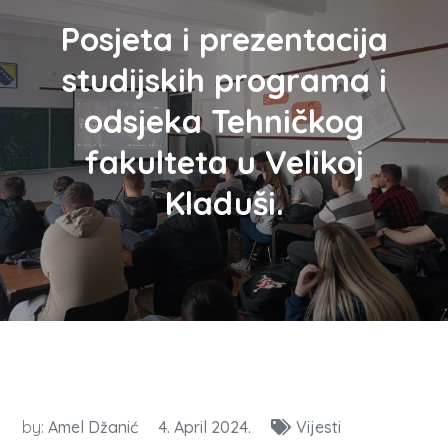
Posjeta i prezentacija
studijskih programa i
odsjeka Tehničkog
fakulteta u Velikoj
Kladuši.
by:
Amel Džanić
4. April 2024.
Vijesti