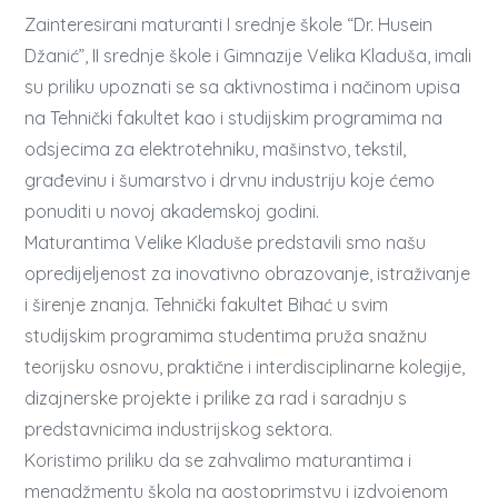
Zainteresirani maturanti I srednje škole “Dr. Husein
Džanić”, II srednje škole i Gimnazije Velika Kladuša, imali
su priliku upoznati se sa aktivnostima i načinom upisa
na Tehnički fakultet kao i studijskim programima na
odsjecima za elektrotehniku, mašinstvo, tekstil,
građevinu i šumarstvo i drvnu industriju koje ćemo
ponuditi u novoj akademskoj godini.
Maturantima Velike Kladuše predstavili smo našu
opredijeljenost za inovativno obrazovanje, istraživanje
i širenje znanja. Tehnički fakultet Bihać u svim
studijskim programima studentima pruža snažnu
teorijsku osnovu, praktične i interdisciplinarne kolegije,
dizajnerske projekte i prilike za rad i saradnju s
predstavnicima industrijskog sektora.
Koristimo priliku da se zahvalimo maturantima i
menadžmentu škola na gostoprimstvu i izdvojenom