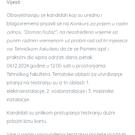
Vijesti
Obavještavaju se kandidati koji su uredno i
blagovremeno prijavili se na
Konkurs za prijem u radni
odnos, “Domar/ložač”, na neodređeno vrijeme sa
punim radnim vremenom uz probni rad od tri mjeseca
na Tehničkom fakultetu
da će se Pismeni ispit i
praktični dio ispita održati dana, petak
06.12.2024.godine u 12:00 sati u prostorijama
Tehničkog fakulteta. Tematske oblasti za utvrđivanje
pitanja na testiranju su iz tri oblasti: 1.
elektroinstalacije, 2. vodoinstalacije i 3. mašinske
instalacije.
Kandidati su prilikom pristupanja testiranju dužni
priložiti ličnu kartu.
Više o načinu sprovođenja testiranja možete pročitati