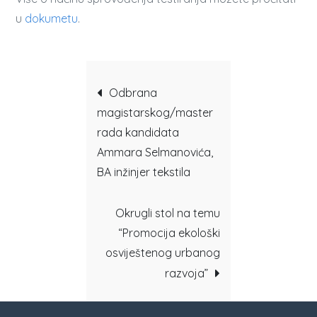
u
dokumetu
.
Post
Odbrana
magistarskog/master
navigation
rada kandidata
Ammara Selmanovića,
BA inžinjer tekstila
Okrugli stol na temu
“Promocija ekološki
osviještenog urbanog
razvoja”