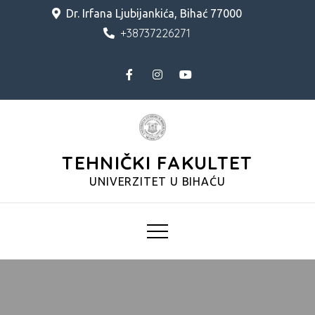
Skip
Dr. Irfana Ljubijankića, Bihać 77000
to
+38737226271
content
TEHNIČKI FAKULTET
UNIVERZITET U BIHAĆU