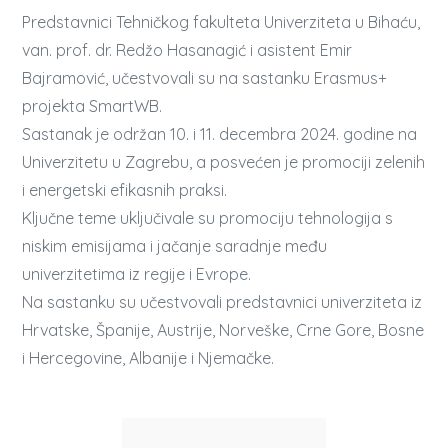
Predstavnici Tehničkog fakulteta Univerziteta u Bihaću,
van. prof. dr. Redžo Hasanagić i asistent Emir
Bajramović, učestvovali su na sastanku Erasmus+
projekta SmartWB.
Sastanak je održan 10. i 11. decembra 2024. godine na
Univerzitetu u Zagrebu, a posvećen je promociji zelenih
i energetski efikasnih praksi.
Ključne teme uključivale su promociju tehnologija s
niskim emisijama i jačanje saradnje među
univerzitetima iz regije i Evrope.
Na sastanku su učestvovali predstavnici univerziteta iz
Hrvatske, Španije, Austrije, Norveške, Crne Gore, Bosne
i Hercegovine, Albanije i Njemačke.