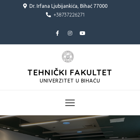
Skip
Dr. Irfana Ljubijankića, Bihać 77000
to
+38737226271
content
TEHNIČKI FAKULTET
UNIVERZITET U BIHAĆU