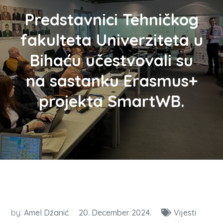
Predstavnici Tehničkog
fakulteta Univerziteta u
Bihaću učestvovali su
na sastanku Erasmus+
projekta SmartWB.
by:
Amel Džanić
20. December 2024.
Vijesti