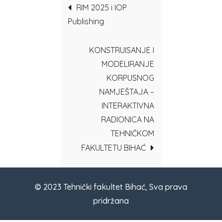
Post
RIM 2025 i IOP
Publishing
navigation
KONSTRUISANJE I
MODELIRANJE
KORPUSNOG
NAMJEŠTAJA –
INTERAKTIVNA
RADIONICA NA
TEHNIČKOM
FAKULTETU BIHAĆ
© 2023 Tehnički fakultet Bihać, Sva prava
pridržana