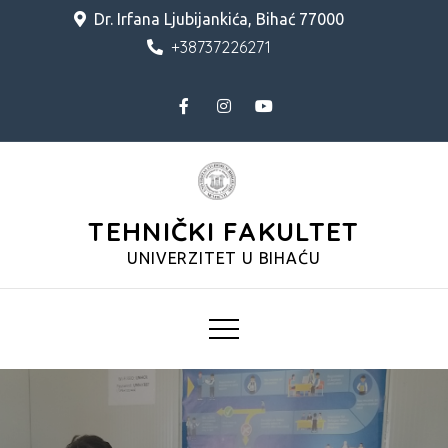
Skip
Dr. Irfana Ljubijankića, Bihać 77000
to
+38737226271
content
TEHNIČKI FAKULTET
UNIVERZITET U BIHAĆU