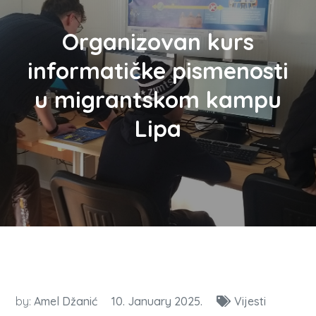
Organizovan kurs
informatičke pismenosti
u migrantskom kampu
Lipa
by:
Amel Džanić
10. January 2025.
Vijesti