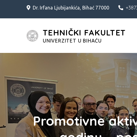
Skip
+387
Dr. Irfana Ljubijankića, Bihać 77000
to
content
TEHNIČKI FAKULTET
UNIVERZITET U BIHAĆU
Promotivne akti