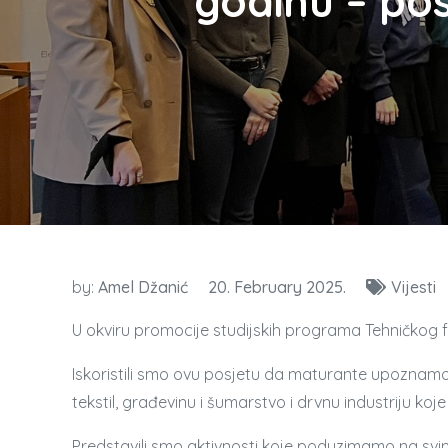
godinu – po
by:
Amel Džanić
20. February 2025.
Vijesti
U okviru promocije studijskih programa Tehničkog f
Iskoristili smo ovu posjetu da maturante upoznamo
tekstil, građevinu i šumarstvo i drvnu industriju k
Predstavili smo aktivnosti koje poduzimamo na svim 