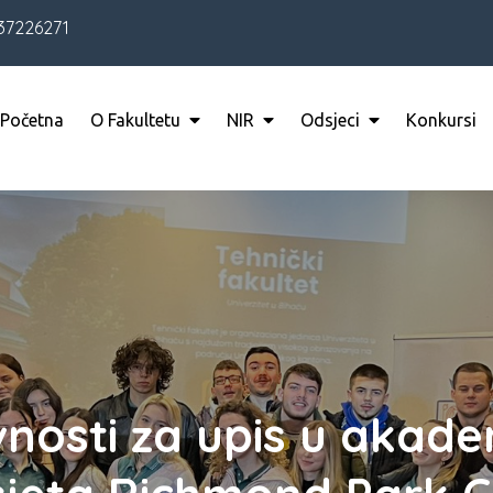
37226271
Početna
O Fakultetu
NIR
Odsjeci
Konkursi
vnosti za upis u akad