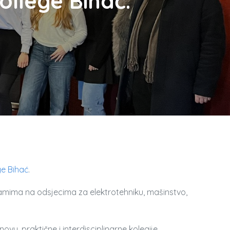
llege Bihać.
e Bihać
.
ramima na odsjecima za elektrotehniku, mašinstvo,
u, praktične i interdisciplinarne kolegije,