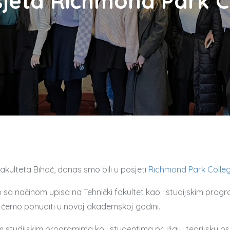
sjeta Richmond Park Co
akulteta Bihać, danas smo bili u posjeti
Richmond Park Colleg
 sa načinom upisa na Tehnički fakultet kao i studijskim prog
oje ćemo ponuditi u novoj akademskoj godini.
studijskim programima koji studentima pružaju teorijsku osnov