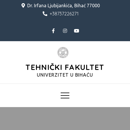
Skip
Dr. Irfana Ljubijankića, Bihać 77000
to
+38737226271
content
TEHNIČKI FAKULTET
UNIVERZITET U BIHAĆU