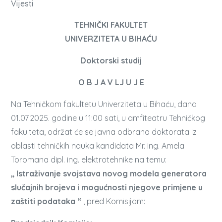
Vijesti
TEHNIČKI FAKULTET
UNIVERZITETA U BIHAĆU
Doktorski studij
O B J A V LJ U J E
Na Tehničkom fakultetu Univerziteta u Bihaću, dana
01.07.2025. godine u 11:00 sati, u amfiteatru Tehničkog
fakulteta, održat će se javna odbrana doktorata iz
oblasti tehničkih nauka kandidata Mr. ing. Amela
Toromana dipl. ing. elektrotehnike na temu:
„ Istraživanje svojstava novog modela generatora
slučajnih brojeva i mogućnosti njegove primjene u
zaštiti podataka “
, pred Komisijom: