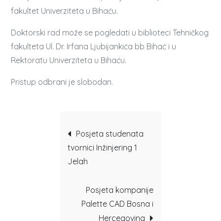
fakultet Univerziteta u Bihaću.
Doktorski rad može se pogledati u biblioteci Tehničkog
fakulteta Ul. Dr. Irfana Ljubijankića bb Bihać i u
Rektoratu Univerziteta u Bihaću.
Pristup odbrani je slobodan.
Post
Posjeta studenata
tvornici Inžinjering 1
navigation
Jelah
Posjeta kompanije
Palette CAD Bosna i
Hercegovina