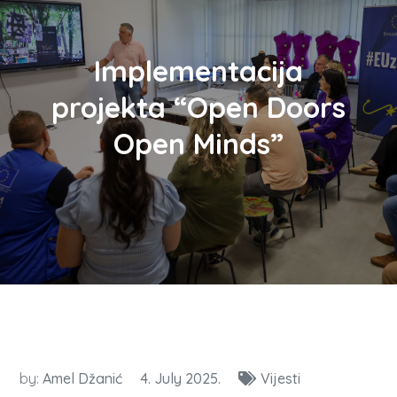
Implementacija
projekta “Open Doors
Open Minds”
by:
Amel Džanić
4. July 2025.
Vijesti