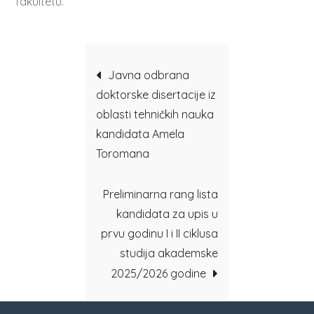
fakultetu.
Post
Javna odbrana
doktorske disertacije iz
navigation
oblasti tehničkih nauka
kandidata Amela
Toromana
Preliminarna rang lista
kandidata za upis u
prvu godinu I i II ciklusa
studija akademske
2025/2026 godine