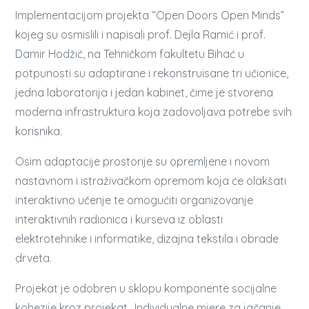
Implementacijom projekta “Open Doors Open Minds”
kojeg su osmislili i napisali prof. Dejla Ramić i prof.
Damir Hodžić, na Tehničkom fakultetu Bihać u
potpunosti su a
daptirane i rekonstruisane tri učionice,
jedna laboratorija i jedan kabinet, čime je stvorena
moderna infrastruktura koja zadovoljava potrebe svih
korisnika.
Osim adaptacije prostorije su opremljene i novom
nastavnom i istraživačkom opremom koja će olakšati
interaktivno učenje te omogućiti organizovanje
interaktivnih radionica i kurseva iz oblasti
elektrotehnike i informatike, dizajna tekstila i obrade
drveta.
Projekat je odobren u sklopu komponente socijalne
kohezije kroz projekat „Individualne mjere za jačanje