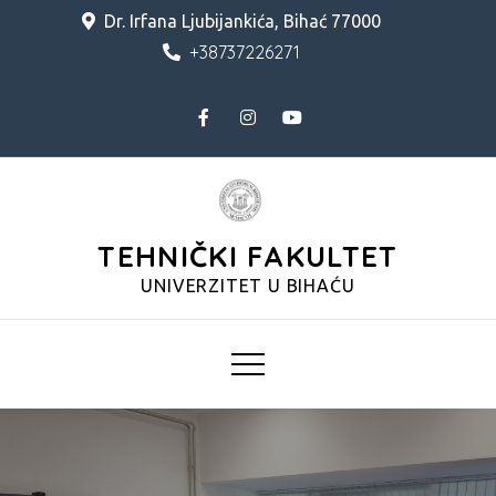
Skip
Dr. Irfana Ljubijankića, Bihać 77000
to
+38737226271
content
TEHNIČKI FAKULTET
UNIVERZITET U BIHAĆU