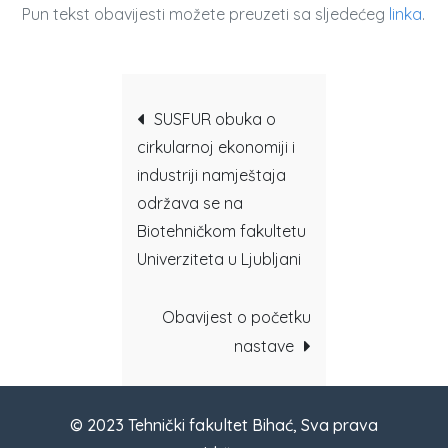
Pun tekst obavijesti možete preuzeti sa sljedećeg
linka
.
Post
SUSFUR obuka o
cirkularnoj ekonomiji i
navigation
industriji namještaja
održava se na
Biotehničkom fakultetu
Univerziteta u Ljubljani
Obavijest o početku
nastave
© 2023 Tehnički fakultet Bihać, Sva prava