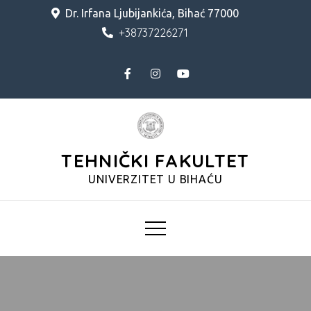
Skip
Dr. Irfana Ljubijankića, Bihać 77000
to
+38737226271
content
TEHNIČKI FAKULTET
UNIVERZITET U BIHAĆU