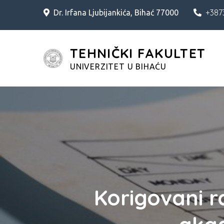
Skip
+387
Dr. Irfana Ljubijankića, Bihać 77000
to
content
TEHNIČKI FAKULTET
UNIVERZITET U BIHAĆU
Korigovani r