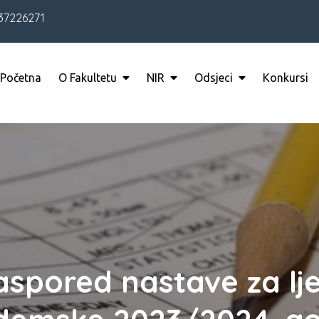
37226271
Početna
O Fakultetu
NIR
Odsjeci
Konkursi
aspored nastave za lj