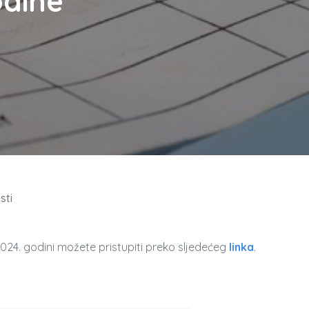
dine
sti
024. godini možete pristupiti preko sljedećeg
linka
.