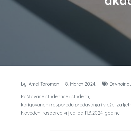
aka
by:
Amel Toroman
8. March 2024.
Drvnoindu
Poštovane studentice i studenti,
korigovanom rasporedu predavanja i vježbi za ljetn
Navedeni raspored vrijedi od 11.3.2024. godine.