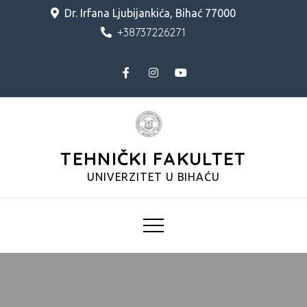
Skip
Dr. Irfana Ljubijankića, Bihać 77000
to
+38737226271
content
TEHNIČKI FAKULTET
UNIVERZITET U BIHAĆU