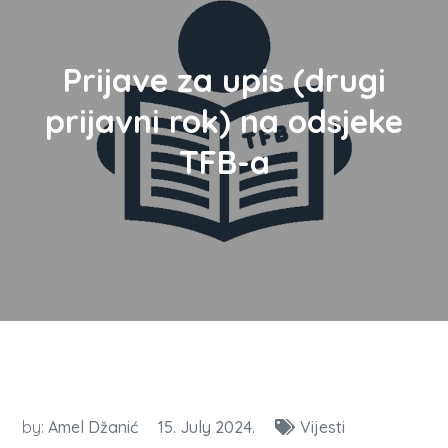
Prijave za upis (drugi
prijavni rok) na odsjeke
TFB-a
by:
Amel Džanić
15. July 2024.
Vijesti