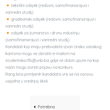
tekstilni odsjek (redovni, samofinansirajući i
vanredni studij)
građevinski odsjek (redovni, samofinansirajući i
vanredni studij)
odsjek za šumarstvo i drvnu industriju
(samofinansirajući i vanredni studij).
Kandidati koji imaju prebivalište izvan Unsko sanskog
kantona mogu se obratiti e-mailom na
studentska.tfb@unbi.ba gdje će dobiti upute na koji
način mogu izvršiti prijavu na konkurs.
Rang lista primljenih kandidata vrši se na osnovu
uspjeha u srednjoj školi.
Post
Potrebna