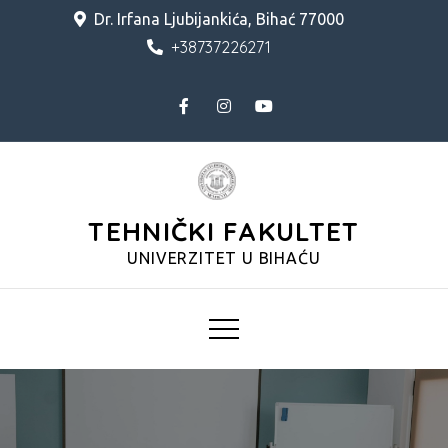
Skip
Dr. Irfana Ljubijankića, Bihać 77000
to
+38737226271
content
TEHNIČKI FAKULTET
UNIVERZITET U BIHAĆU