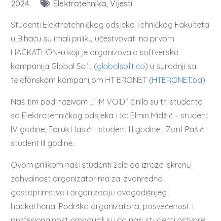
2024.
Elektrotehnika
Vijesti
Studenti Elektrotehničkog odsjeka Tehničkog Fakulteta
u Bihaću su imali priliku učestvovati na prvom
HACKATHON-u koji je organizovala softverska
kompanija Global Soft (
globalsoft.co
) u suradnji sa
telefonskom kompanijom HT ERONET (
HTERONET.ba
)
Naš tim pod nazivom „TIM VOID“ činila su tri studenta
sa Elektrotehničkog odsjeka i to: Elmin Midžić – student
IV godine, Faruk Hasić – student III godine i Zarif Pašić –
student III godine.
Ovom prilikom naši studenti žele da izraze iskrenu
zahvalnost organizatorima za izvanredno
gostoprimstvo i organizaciju ovogodišnjeg
hackathona. Podrška organizatora, posvećenost i
profesionalnost omogućili su da naši studenti ostvare