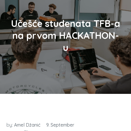
Učešće studenata TFB-a
na prvom HACKATHON-
u
by:
Amel Džanić
9. September