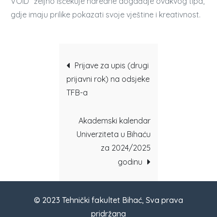
VOID“ željno iščekuje naredne događaje ovakvog tipa,
gdje imaju prilike pokazati svoje vještine i kreativnost.
Post
Prijave za upis (drugi
prijavni rok) na odsjeke
navigation
TFB-a
Akademski kalendar
Univerziteta u Bihaću
za 2024/2025
godinu
© 2023 Tehnički fakultet Bihać, Sva prava
pridržana