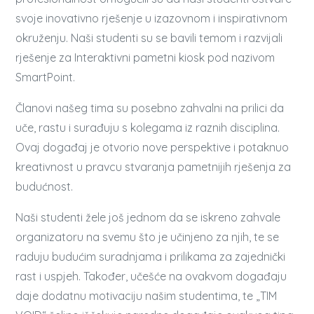
svoje inovativno rješenje u izazovnom i inspirativnom
okruženju. Naši studenti su se bavili temom i razvijali
rješenje za Interaktivni pametni kiosk pod nazivom
SmartPoint.
Članovi našeg tima su posebno zahvalni na prilici da
uče, rastu i surađuju s kolegama iz raznih disciplina.
Ovaj događaj je otvorio nove perspektive i potaknuo
kreativnost u pravcu stvaranja pametnijih rješenja za
budućnost.
Naši studenti žele još jednom da se iskreno zahvale
organizatoru na svemu što je učinjeno za njih, te se
raduju budućim suradnjama i prilikama za zajednički
rast i uspjeh. Također, učešće na ovakvom događaju
daje dodatnu motivaciju našim studentima, te „TIM